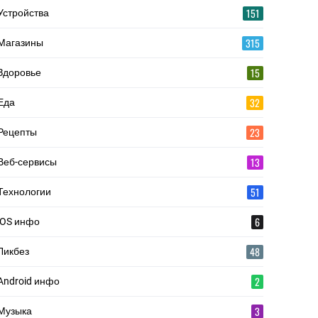
151
Устройства
315
Магазины
15
Здоровье
32
Еда
23
Рецепты
13
Веб-сервисы
51
Технологии
6
iOS инфо
48
Ликбез
2
Android инфо
3
Музыка