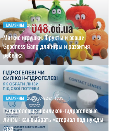
МАГАЗИНЫ
2025-10-28
7623
Мягкие игрушки. Фрукты и овощи
Goodness Gang для игры и развития
ребенка
МАГАЗИНЫ
2026-07-22
1833
Гидрогелевые и силикон-гидрогелевые
линзы: как выбрать материал под нужды
глаз