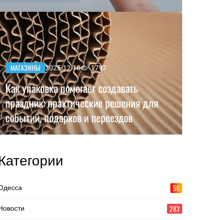
МАГАЗИНЫ
2025-12-18
1797
Как упаковка помогает создавать
праздник: практические решения для
событий, подарков и переездов
Категории
56
Одесса
283
Новости