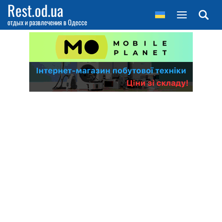
Rest.od.ua
отдых и развлечения в Одессе