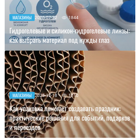
МАГАЗИНЫ
2026-07-22
1844
Гидрогелевые и силикон-гидрогелевые линзы:
как выбрать материал под нужды глаз
МАГАЗИНЫ
2025-12-18
1810
Как упаковка помогает создавать праздник:
практические решения для событий, подарков
и переездов