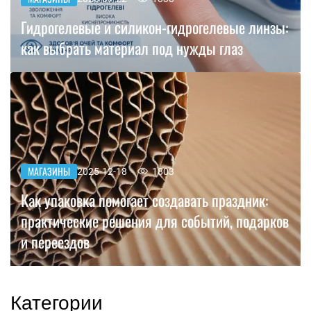
Гидрогелевые и силикон-гидрогелевые линзы:
как выбрать материал под нужды глаз
МАГАЗИНЫ
2025-12-18
1803
Как упаковка помогает создавать праздник:
практические решения для событий, подарков
и переездов
Категории