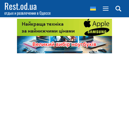
Rest.od.ua
отдых и развлечения в Одессе