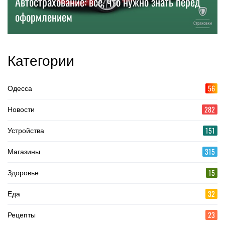
Автострахование: все, что нужно знать перед
оформлением
Категории
56
Одесса
282
Новости
151
Устройства
315
Магазины
15
Здоровье
32
Еда
23
Рецепты