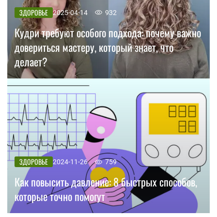
ЗДОРОВЬЕ
2025-04-14
932
Кудри требуют особого подхода: почему важно
довериться мастеру, который знает, что
делает?
ЗДОРОВЬЕ
2024-11-26
759
Как повысить давление: 8 быстрых способов,
которые точно помогут