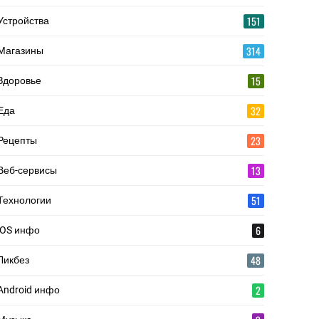
151
Устройства
314
Магазины
15
Здоровье
32
Еда
23
Рецепты
13
Веб-сервисы
51
Технологии
6
iOS инфо
48
Ликбез
2
Android инфо