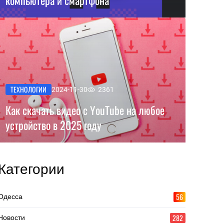
компьютера и смартфона
ТЕХНОЛОГИИ
2024-11-30
2361
Как скачать видео с YouTube на любое
устройство в 2025 году
Категории
56
Одесса
282
Новости