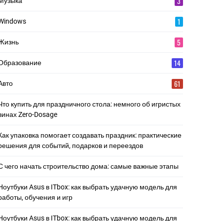
3
Музыка
1
Windows
5
Жизнь
14
Образование
61
Авто
Что купить для праздничного стола: немного об игристых
винах Zero-Dosage
Как упаковка помогает создавать праздник: практические
решения для событий, подарков и переездов
С чего начать строительство дома: самые важные этапы
Ноутбуки Asus в ITbox: как выбрать удачную модель для
работы, обучения и игр
Ноутбуки Asus в ITbox: как выбрать удачную модель для