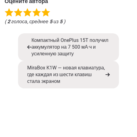
Оцените автора
(
2
голоса, среднее
5
из
5
)
Компактный OnePlus 15T получил
аккумулятор на 7 500 мА·ч и
усиленную защиту
MiraBox K1W — новая клавиатура,
где каждая из шести клавиш
стала экраном