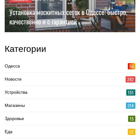
Установка москитных сеток в Одессе: быстро,
качественно и с гарантией
Категории
56
Одесса
282
Новости
151
Устройства
314
Магазины
15
Здоровье
32
Еда