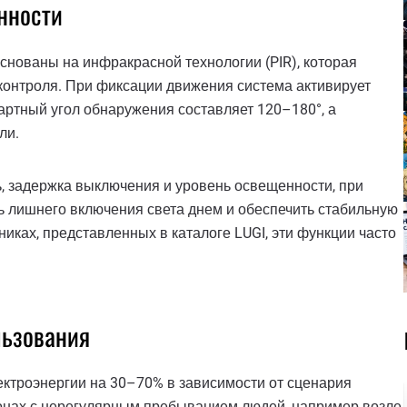
нности
снованы на инфракрасной технологии (PIR), которая
 контроля. При фиксации движения система активирует
артный угол обнаружения составляет 120–180°, а
ли.
 задержка выключения и уровень освещенности, при
ть лишнего включения света днем и обеспечить стабильную
иках, представленных в каталоге LUGI, эти функции часто
льзования
ектроэнергии на 30–70% в зависимости от сценария
онах с нерегулярным пребыванием людей, например возле