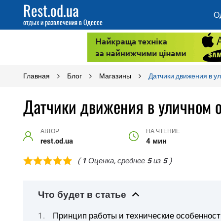
Rest.od.ua
О
отдых и развлечения в Одессе
Главная
Блог
Магазины
Датчики движения в у
Датчики движения в уличном 
АВТОР
НА ЧТЕНИЕ
rest.od.ua
4 мин
(
1
Оценка, среднее
5
из
5
)
Что будет в статье
Принцип работы и технические особеннос