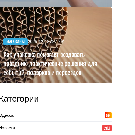
МАГАЗИНЫ
2025-12-18
1791
Как упаковка помогает создавать
праздник: практические решения для
событий, подарков и переездов
Категории
56
Одесса
283
Новости