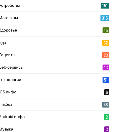
151
Устройства
315
Магазины
15
Здоровье
32
Еда
23
Рецепты
13
Веб-сервисы
51
Технологии
6
iOS инфо
48
Ликбез
2
Android инфо
3
Музыка