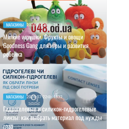
МАГАЗИНЫ
2025-10-28
7623
Мягкие игрушки. Фрукты и овощи
Goodness Gang для игры и развития
ребенка
МАГАЗИНЫ
2026-07-22
1832
Гидрогелевые и силикон-гидрогелевые
линзы: как выбрать материал под нужды
глаз