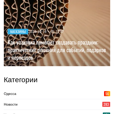
МАГАЗИНЫ
2025-12-18
1797
Как упаковка помогает создавать праздник:
практические решения для событий, подарков
и переездов
Категории
56
Одесса
283
Новости