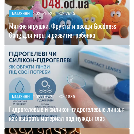
МАГАЗИНЫ
2025-10-28
7625
Мягкие игрушки. Фрукты и овощи Goodness
Gang для игры и развития ребенка
МАГАЗИНЫ
2026-07-22
1835
Гидрогелевые и силикон-гидрогелевые линзы:
как выбрать материал под нужды глаз