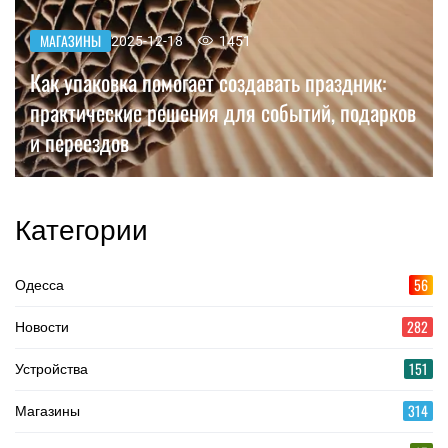
МАГАЗИНЫ
2025-12-18
1451
Как упаковка помогает создавать праздник:
практические решения для событий, подарков
и переездов
Категории
56
Одесса
282
Новости
151
Устройства
314
Магазины