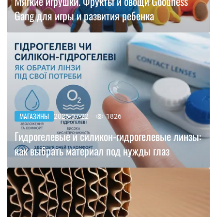
Мягкие игрушки. Фрукты и овощи Goodness
Gang для игры и развития ребенка
МАГАЗИНЫ
2026-07-22
1826
Гидрогелевые и силикон-гидрогелевые линзы:
как выбрать материал под нужды глаз