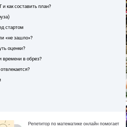
 и как составить план?
руза)
ед стартом
ли «не зашло»?
уть оценки?
и времени в обрез?
 отвлекается?
и
Репетитор по математике онлайн помогает