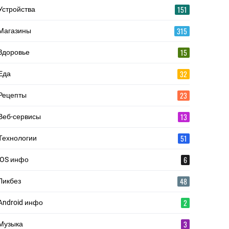
151
Устройства
315
Магазины
15
Здоровье
32
Еда
23
Рецепты
13
Веб-сервисы
51
Технологии
6
iOS инфо
48
Ликбез
2
Android инфо
3
Музыка