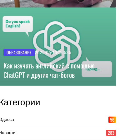
ОБРАЗОВАНИЕ
2025-06-13
636
Как изучать английский с помощью
ChatGPT и других чат-ботов
Категории
56
Одесса
283
Новости