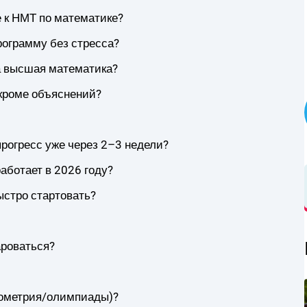
е к НМТ по математике?
рограмму без стресса?
а высшая математика?
 кроме объяснений?
рогресс уже через 2–3 недели?
аботает в 2026 году?
ыстро стартовать?
ароваться?
еометрия/олимпиады)?