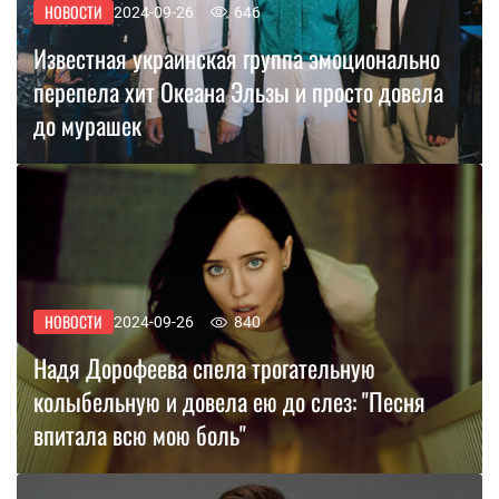
НОВОСТИ
2024-09-26
646
Известная украинская группа эмоционально
перепела хит Океана Эльзы и просто довела
до мурашек
НОВОСТИ
2024-09-26
840
Надя Дорофеева спела трогательную
колыбельную и довела ею до слез: ''Песня
впитала всю мою боль''