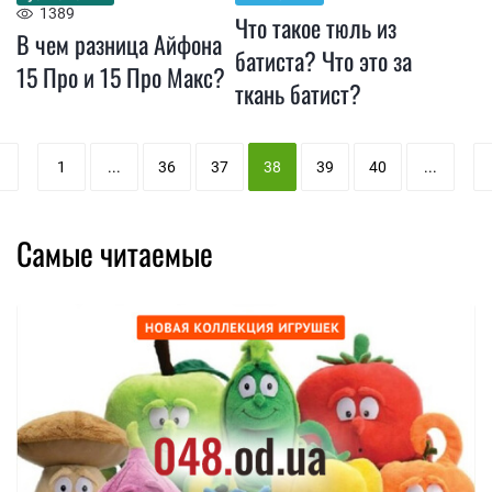
1389
Что такое тюль из
В чем разница Айфона
батиста? Что это за
15 Про и 15 Про Макс?
ткань батист?
1
...
36
37
38
39
40
...
Самые читаемые