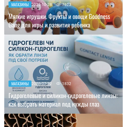
МАГАЗИНЫ
2025-10-28
7623
Мягкие игрушки. Фрукты и овощи Goodness
Gang для игры и развития ребенка
МАГАЗИНЫ
2026-07-22
1832
Гидрогелевые и силикон-гидрогелевые линзы:
как выбрать материал под нужды глаз