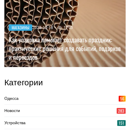
МАГАЗИНЫ
2025-12-18
1793
Как упаковка помогает создавать праздник:
практические решения для событий, подарков
и переездов
Категории
56
Одесса
283
Новости
151
Устройства