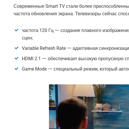
Современные Smart TV стали более приспособленным
частота обновления экрана. Телевизоры сейчас спо
частота 120 Гц 一 создание плавного изображения
сцен;
Variable Refresh Rate 一 адаптивная синхронизац
HDMI 2.1 一 обеспечивает высокую пропускную сп
Game Mode 一 специальный режим, который автом