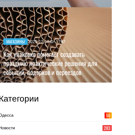
МАГАЗИНЫ
2025-12-18
1797
Как упаковка помогает создавать
праздник: практические решения для
событий, подарков и переездов
Категории
56
Одесса
283
Новости