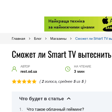
Главная
Блог
Магазины
Сможет ли Smart TV в
Сможет ли Smart TV вытеснить
АВТОР
НА ЧТЕНИЕ
rest.od.ua
3 мин
(
2
голоса, среднее
5
из
5
)
Что будет в статье
Что такое облачный гейминг?