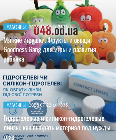
МАГАЗИНЫ
2025-10-28
7623
Мягкие игрушки. Фрукты и овощи
Goodness Gang для игры и развития
ребенка
МАГАЗИНЫ
2026-07-22
1835
Гидрогелевые и силикон-гидрогелевые
линзы: как выбрать материал под нужды
глаз