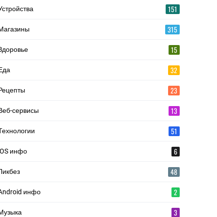
151
Устройства
315
Магазины
15
Здоровье
32
Еда
23
Рецепты
13
Веб-сервисы
51
Технологии
6
iOS инфо
48
Ликбез
2
Android инфо
3
Музыка