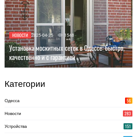
НОВОСТИ
2025-04-25
1548
Установка москитных сеток в Одессе: быстро,
качественно и с гарантией
Категории
56
Одесса
283
Новости
151
Устройства