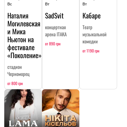
Вс
Вт
Вт
Наталия
SadSvit
Кабаре
Могилевская
концертная
Театр
и Мика
арена ITAKA
музыкальной
Ньютон на
комедии
от 890 грн
фестивале
от 1190 грн
«Поколение»
стадион
Черноморец
от 800 грн