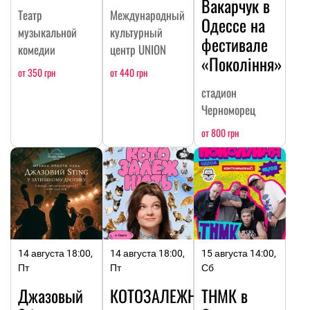
Вакарчук в
Театр
Международный
Одессе на
музыкальной
культурный
фестивале
комедии
центр UNION
«Покоління»
от 350 грн
от 440 грн
стадион
Черноморец
от 800 грн
14 августа 18:00,
14 августа 18:00,
15 августа 14:00,
Пт
Пт
Сб
Джазовый
КОТОЗАЛЕЖНОСТЬ
ТНМК в