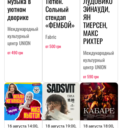
музыка в
Тютюн.
ЛУДОВИКО
уютном
Сольный
ЭЙНАУДИ,
дворике
стендап
ЯН
«ФЕМБОЙ»
ТИЕРСЕН,
Международный
МАКС
культурный
Fabric
РИХТЕР
центр UNION
от 500 грн
Международный
от 490 грн
культурный
центр UNION
от 590 грн
16 августа 14:00,
18 августа 19:00,
18 августа 18:00,