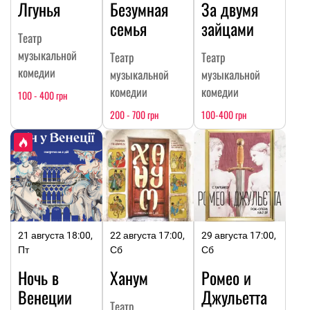
Лгунья
Безумная
За двумя
семья
зайцами
Театр
музыкальной
Театр
Театр
комедии
музыкальной
музыкальной
комедии
комедии
100 - 400 грн
200 - 700 грн
100-400 грн
21 августа 18:00,
22 августа 17:00,
29 августа 17:00,
Пт
Сб
Сб
Ночь в
Ханум
Ромео и
Венеции
Джульетта
Театр