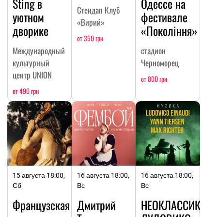
Sting в
Одессе на
Стендап Клуб
уютном
фестивале
«Вирий»
дворике
«Покоління»
от 350 грн
Международный
стадион
культурный
Черноморец
центр UNION
от 800 грн
от 490 грн
15 августа 18:00,
16 августа 18:00,
16 августа 18:00,
Сб
Вс
Вс
Французская
Дмитрий
НЕОКЛАССИКА: