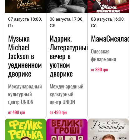
07 августа 18:00,
08 августа 17:00,
08 августа 16:00,
Пт
Сб
Сб
Музыка
Идзрик.
МамаСмеялась
Michael
Литературный
Одесская
Jackson в
вечер в
филармония
уединенном
уютном
от 390 грн
дворике
дворике
Международный
Международный
культурный
культурный
центр UNION
центр UNION
от 490 грн
от 490 грн