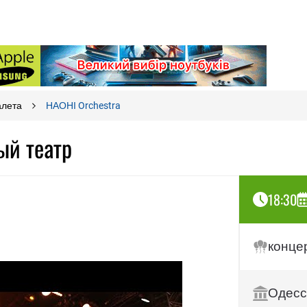
алета
НАОНІ Orchestra
ый театр
18:30
конце
Одесс