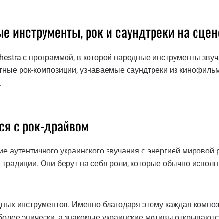
е инструменты, рок и саундтреки на сцен
estra с программой, в которой народные инструменты звуча
стные рок-композиции, узнаваемые саундтреки из кинофильм
.
ся с рок-драйвом
е аутентичного украинского звучания с энергией мировой 
радиции. Они берут на себя роли, которые обычно исполня
дных инструментов. Именно благодаря этому каждая композ
более эпически, а знакомые украинские мотивы открываютс