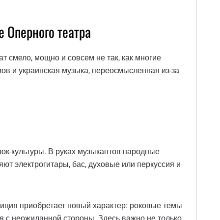
е Оперного театра
т смело, мощно и совсем не так, как многие
ов и украинская музыка, переосмысленная из-за
рок-культуры. В руках музыкантов народные
ют электрогитары, бас, духовые или перкуссия и
иция приобретает новый характер: роковые темы
я с неожиданной стороны. Здесь важно не только