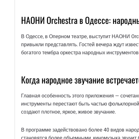
НАОНИ Orchestra в Одессе: народны
В Одессе, в Оперном театре, выступит НАОНИ Orch
привыкли представлять. Гостей вечера ждут изве
богатого тембра оркестра народных инструментов
Когда народное звучание встречает
Главная особенность этого приложения — сочетани
инструменты перестают быть частью фольклорной т
создают плотное, яркое, живое звучание.
В программе задействовано более 40 видов наро
становятся более объемными, киномузыка звучит 