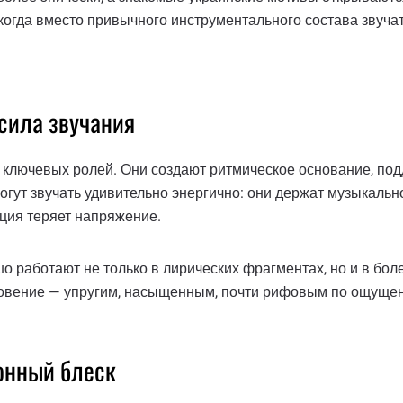
 когда вместо привычного инструментального состава звуча
 сила звучания
з ключевых ролей. Они создают ритмическое основание, п
могут звучать удивительно энергично: они держат музыкал
иция теряет напряжение.
о работают не только в лирических фрагментах, но и в бо
гновение — упругим, насыщенным, почти рифовым по ощуще
онный блеск