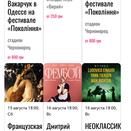
Вакарчук в
фестивале
«Вирий»
Одессе на
«Покоління»
от 350 грн
фестивале
стадион
«Покоління»
Черноморец
стадион
от 800 грн
Черноморец
от 800 грн
15 августа 18:00,
16 августа 18:00,
16 августа 18:00,
Сб
Вс
Вс
Французская
Дмитрий
НЕОКЛАССИКА: