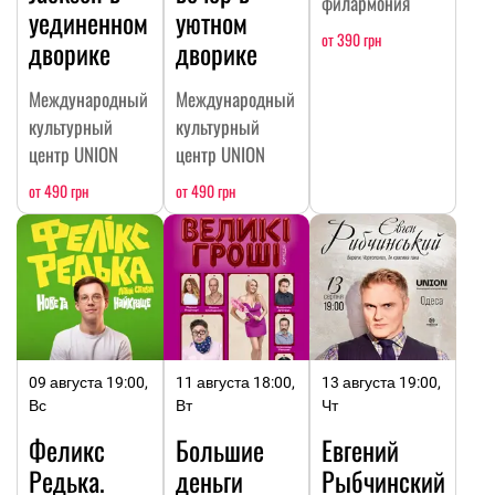
филармония
уединенном
уютном
от 390 грн
дворике
дворике
Международный
Международный
культурный
культурный
центр UNION
центр UNION
от 490 грн
от 490 грн
09 августа 19:00,
11 августа 18:00,
13 августа 19:00,
Вс
Вт
Чт
Феликс
Большие
Евгений
Редька.
деньги
Рыбчинский