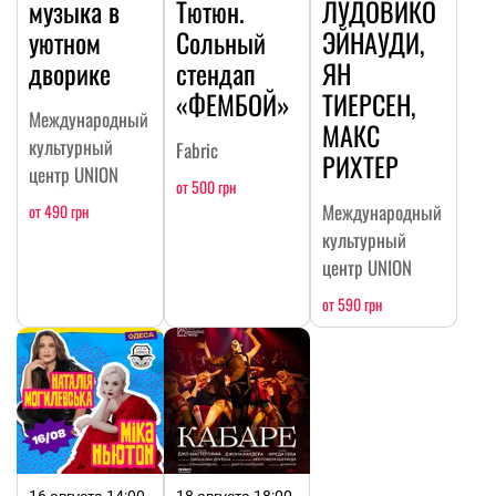
музыка в
Тютюн.
ЛУДОВИКО
уютном
Сольный
ЭЙНАУДИ,
дворике
стендап
ЯН
«ФЕМБОЙ»
ТИЕРСЕН,
Международный
МАКС
культурный
Fabric
РИХТЕР
центр UNION
от 500 грн
Международный
от 490 грн
культурный
центр UNION
от 590 грн