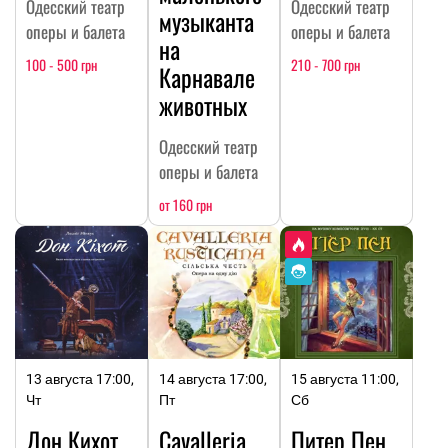
Одесский театр
Одесский театр
музыканта
оперы и балета
оперы и балета
на
100 - 500 грн
210 - 700 грн
Карнавале
животных
Одесский театр
оперы и балета
от 160 грн
13 августа 17:00,
14 августа 17:00,
15 августа 11:00,
Чт
Пт
Сб
Дон Кихот
Cavalleria
Питер Пен