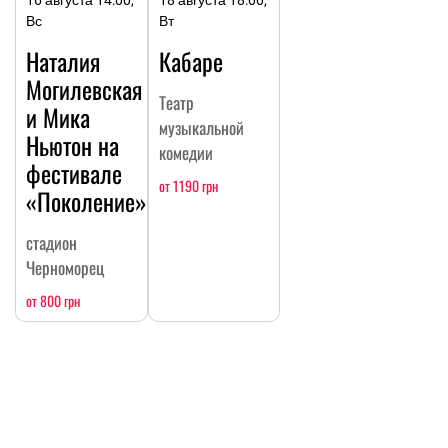
16 августа 14:00,
18 августа 18:00,
Вс
Вт
Наталия
Кабаре
Могилевская
Театр
и Мика
музыкальной
Ньютон на
комедии
фестивале
от 1190 грн
«Поколение»
стадион
Черноморец
от 800 грн