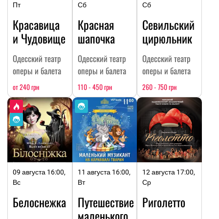
Пт
Сб
Сб
Красавица
Красная
Севильский
и Чудовище
шапочка
цирюльник
Одесский театр
Одесский театр
Одесский театр
оперы и балета
оперы и балета
оперы и балета
от 240 грн
110 - 450 грн
260 - 750 грн
09 августа 16:00,
11 августа 16:00,
12 августа 17:00,
Вс
Вт
Ср
Белоснежка
Путешествие
Риголетто
маленького