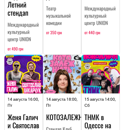
Летний
Театр
Международный
стендап
музыкальной
культурный
комедии
центр UNION
Международный
культурный
от 350 грн
от 440 грн
центр UNION
от 490 грн
14 августа 16:00,
14 августа 18:00,
15 августа 14:00,
Пт
Пт
Сб
Женя Галич
КОТОЗАЛЕЖНОСТЬ
ТНМК в
и Святослав
Одессе на
Стендап Клуб