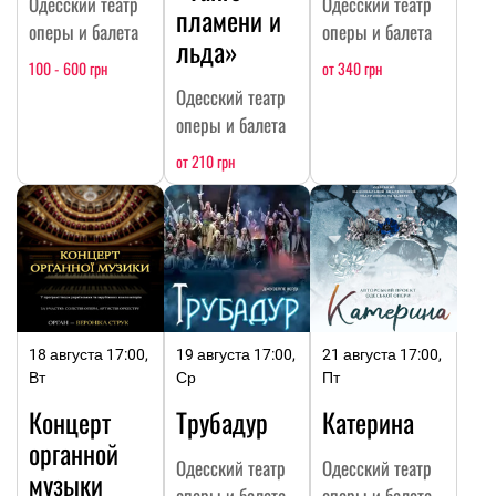
Одесский театр
Одесский театр
пламени и
оперы и балета
оперы и балета
льда»
100 - 600 грн
от 340 грн
Одесский театр
оперы и балета
от 210 грн
18 августа 17:00,
19 августа 17:00,
21 августа 17:00,
Вт
Ср
Пт
Концерт
Трубадур
Катерина
органной
Одесский театр
Одесский театр
музыки
оперы и балета
оперы и балета