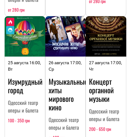
от 280 грн
от 280 грн
25 августа 16:00,
26 августа 17:00,
27 августа 17:00,
Вт
Ср
Чт
Изумрудный
Музыкальные
Концерт
город
хиты
органной
мирового
музыки
Одесский театр
кино
оперы и балета
Одесский театр
оперы и балета
Одесский театр
100 - 350 грн
оперы и балета
200 - 650 грн