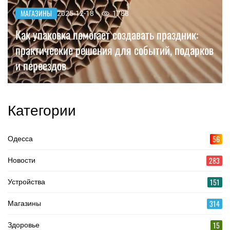
МАГАЗИНЫ
2025-12-18
1788
Как упаковка помогает создавать праздник:
практические решения для событий, подарков
и переездов
Категории
56
Одесса
283
Новости
151
Устройства
314
Магазины
15
Здоровье