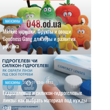
МАГАЗИНЫ
2025-10-28
7623
Мягкие игрушки. Фрукты и овощи
Goodness Gang для игры и развития
ребенка
МАГАЗИНЫ
2026-07-22
1832
Гидрогелевые и силикон-гидрогелевые
линзы: как выбрать материал под нужды
глаз