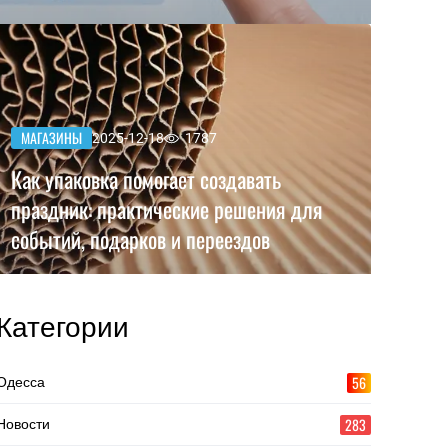
МАГАЗИНЫ
2025-12-18
1787
Как упаковка помогает создавать
праздник: практические решения для
событий, подарков и переездов
Категории
56
Одесса
283
Новости