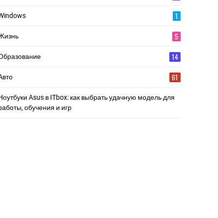
1
Windows
5
Жизнь
14
Образование
61
Авто
Ноутбуки Asus в ITbox: как выбрать удачную модель для
работы, обучения и игр