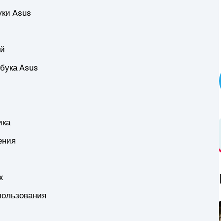
уки Asus
ей
бука Asus
ика
ения
x
пользования