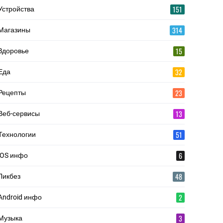
151
Устройства
314
Магазины
15
Здоровье
32
Еда
23
Рецепты
13
Веб-сервисы
51
Технологии
6
iOS инфо
48
Ликбез
2
Android инфо
3
Музыка