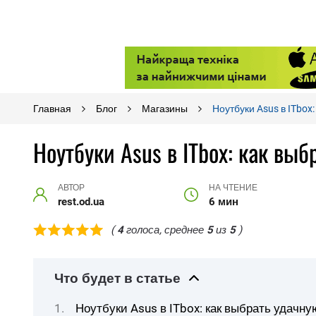
Главная
Блог
Магазины
Ноутбуки Asus в ITbox
Ноутбуки Asus в ITbox: как вы
АВТОР
НА ЧТЕНИЕ
rest.od.ua
6 мин
(
4
голоса, среднее
5
из
5
)
Что будет в статье
Ноутбуки Asus в ITbox: как выбрать удачну