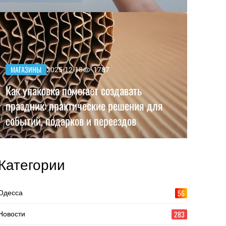
МАГАЗИНЫ
2025-12-18
1787
Как упаковка помогает создавать
праздник: практические решения для
событий, подарков и переездов
Категории
56
Одесса
283
Новости