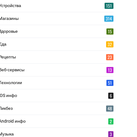
151
Устройства
314
Магазины
15
Здоровье
32
Еда
23
Рецепты
13
Веб-сервисы
51
Технологии
6
iOS инфо
48
Ликбез
2
Android инфо
3
Музыка