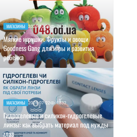
МАГАЗИНЫ
2025-10-28
7623
Мягкие игрушки. Фрукты и овощи
Goodness Gang для игры и развития
ребенка
МАГАЗИНЫ
2026-07-22
1832
Гидрогелевые и силикон-гидрогелевые
линзы: как выбрать материал под нужды
глаз