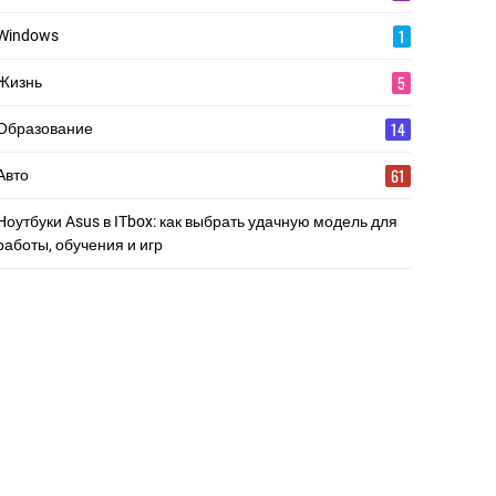
1
Windows
5
Жизнь
14
Образование
61
Авто
Ноутбуки Asus в ITbox: как выбрать удачную модель для
работы, обучения и игр