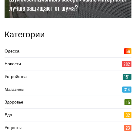
лучше защищают от шума?
Категории
56
Одесса
282
Новости
151
Устройства
314
Магазины
15
Здоровье
32
Еда
23
Рецепты