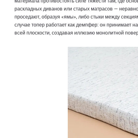
материала противостоять силе тяжести там, где осн
раскладных диванов или старых матрасов — неравн
проседают, образуя «ямы», либо стыки между секци
случае топер работает как демпфер: он принимает н
всей плоскости, создавая иллюзию монолитной повер