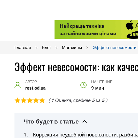
Главная
Блог
Магазины
Эффект невесомости: 
Эффект невесомости: как каче
АВТОР
НА ЧТЕНИЕ
rest.od.ua
9 мин
(
1
Оценка, среднее
5
из
5
)
Что будет в статье
Коррекция неудобной поверхности: разбир