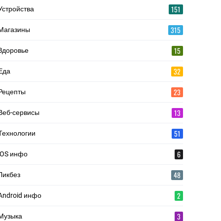
151
Устройства
315
Магазины
15
Здоровье
32
Еда
23
Рецепты
13
Веб-сервисы
51
Технологии
6
iOS инфо
48
Ликбез
2
Android инфо
3
Музыка