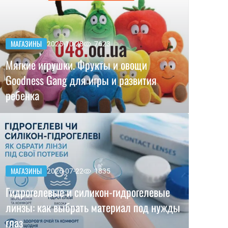
МАГАЗИНЫ
2025-10-28
7623
Мягкие игрушки. Фрукты и овощи
Goodness Gang для игры и развития
ребенка
МАГАЗИНЫ
2026-07-22
1835
Гидрогелевые и силикон-гидрогелевые
линзы: как выбрать материал под нужды
глаз