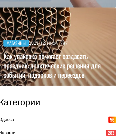
МАГАЗИНЫ
2025-12-18
1797
Как упаковка помогает создавать
праздник: практические решения для
событий, подарков и переездов
Категории
56
Одесса
283
Новости