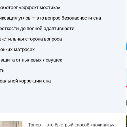
работает «эффект мостика»
ксация углов — это вопрос безопасности сна
ёсткости до полной адаптивности
екстильная сторона вопроса
тонких матрасах
защита от пылевых ловушек
ать
еальной коррекции сна
Топер — это быстрый способ «починить»