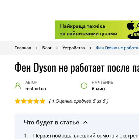
Главная
Блог
Устройства
Фен Dyson не работа
Фен Dyson не работает после п
АВТОР
НА ЧТЕНИЕ
rest.od.ua
6 мин
(
1
Оценка, среднее
5
из
5
)
Что будет в статье
Первая помощь: внешний осмотр и экстре