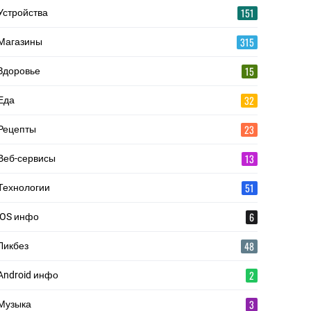
151
Устройства
315
Магазины
15
Здоровье
32
Еда
23
Рецепты
13
Веб-сервисы
51
Технологии
6
iOS инфо
48
Ликбез
2
Android инфо
3
Музыка