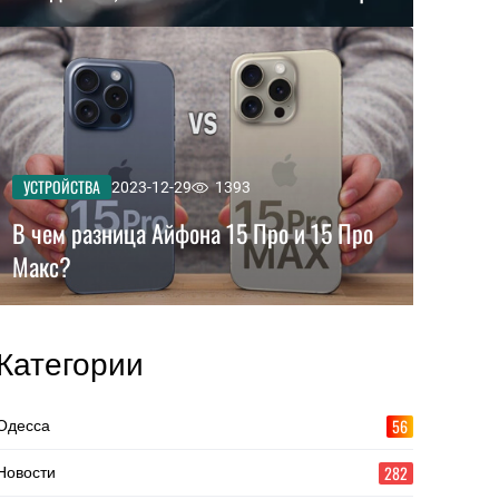
УСТРОЙСТВА
2023-12-29
1393
В чем разница Айфона 15 Про и 15 Про
Макс?
Категории
56
Одесса
282
Новости