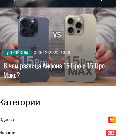
УСТРОЙСТВА
2023-12-29
1393
В чем разница Айфона 15 Про и 15 Про
Макс?
Категории
56
Одесса
282
Новости