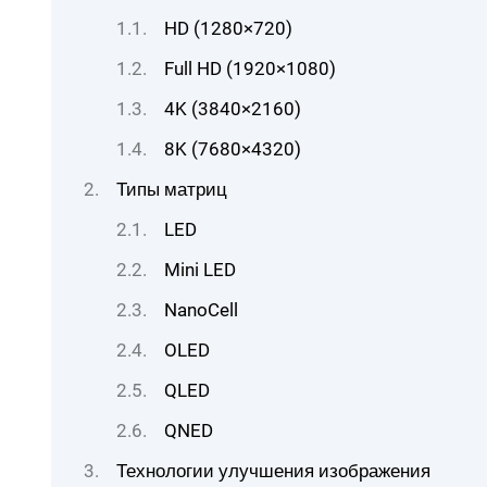
HD (1280×720)
Full HD (1920×1080)
4K (3840×2160)
8K (7680×4320)
Типы матриц
LED
Mini LED
NanoCell
OLED
QLED
QNED
Технологии улучшения изображения