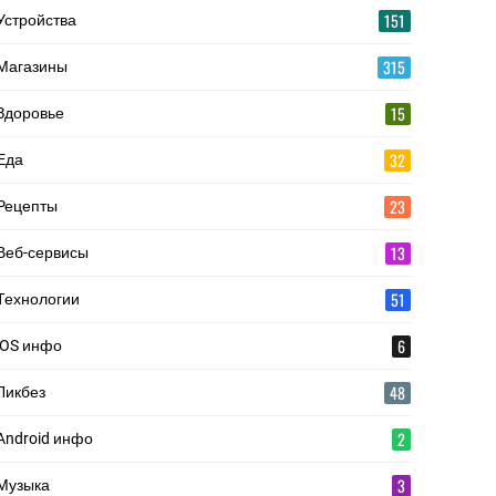
151
Устройства
315
Магазины
15
Здоровье
32
Еда
23
Рецепты
13
Веб-сервисы
51
Технологии
6
iOS инфо
48
Ликбез
2
Android инфо
3
Музыка