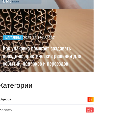
глаз
МАГАЗИНЫ
2025-12-18
1507
Как упаковка помогает создавать
праздник: практические решения для
событий, подарков и переездов
Категории
56
Одесса
282
Новости