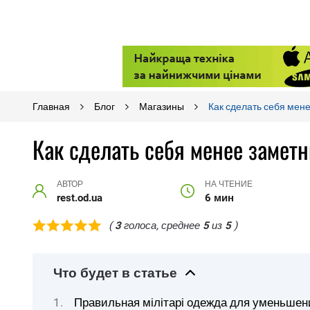
Главная
Блог
Магазины
Как сделать себя мен
Как сделать себя менее замет
АВТОР
НА ЧТЕНИЕ
rest.od.ua
6 мин
(
3
голоса, среднее
5
из
5
)
Что будет в статье
Правильная мілітарі одежда для уменьшен