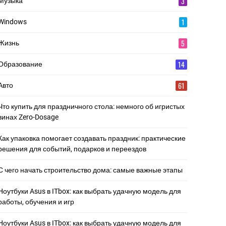
3
Музыка
1
Windows
5
Жизнь
14
Образование
61
Авто
Что купить для праздничного стола: немного об игристых
винах Zero-Dosage
Как упаковка помогает создавать праздник: практические
решения для событий, подарков и переездов
С чего начать строительство дома: самые важные этапы
Ноутбуки Asus в ITbox: как выбрать удачную модель для
работы, обучения и игр
Ноутбуки Asus в ITbox: как выбрать удачную модель для