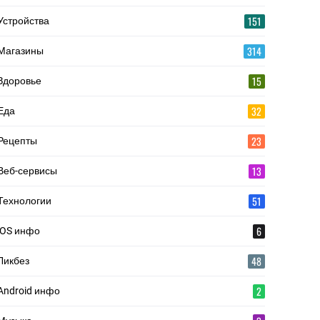
151
Устройства
314
Магазины
15
Здоровье
32
Еда
23
Рецепты
13
Веб-сервисы
51
Технологии
6
iOS инфо
48
Ликбез
2
Android инфо