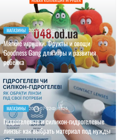
МАГАЗИНЫ
2025-10-28
7616
Мягкие игрушки. Фрукты и овощи
Goodness Gang для игры и развития
ребенка
МАГАЗИНЫ
2026-07-22
1826
Гидрогелевые и силикон-гидрогелевые
линзы: как выбрать материал под нужды