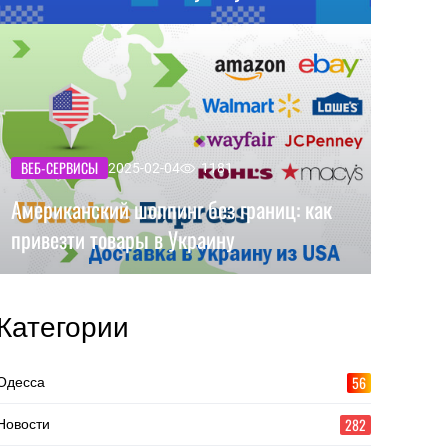
ВЕБ-СЕРВИСЫ
2025-02-04
1181
Американский шоппинг без границ: как
привезти товары в Украину
Категории
56
Одесса
282
Новости