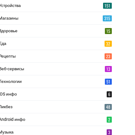
151
Устройства
315
Магазины
15
Здоровье
32
Еда
23
Рецепты
13
Веб-сервисы
51
Технологии
6
iOS инфо
48
Ликбез
2
Android инфо
3
Музыка