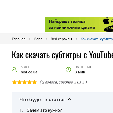
Главная
Блог
Веб-сервисы
Как скачать субтит
Как скачать субтитры с YouTub
АВТОР
НА ЧТЕНИЕ
rest.od.ua
3 мин
(
2
голоса, среднее
5
из
5
)
Что будет в статье
Зачем это нужно?