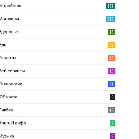
151
Устройства
315
Магазины
15
Здоровье
32
Еда
23
Рецепты
13
Веб-сервисы
51
Технологии
6
iOS инфо
48
Ликбез
2
Android инфо
3
Музыка