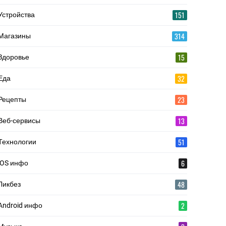
151
Устройства
314
Магазины
15
Здоровье
32
Еда
23
Рецепты
13
Веб-сервисы
51
Технологии
6
iOS инфо
48
Ликбез
2
Android инфо