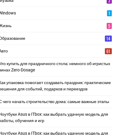
3
Музыка
1
Windows
5
Жизнь
14
Образование
61
Авто
Что купить для праздничного стола: немного об игристых
винах Zero-Dosage
Как упаковка помогает создавать праздник: практические
решения для событий, подарков и переездов
С чего начать строительство дома: самые важные этапы
Ноутбуки Asus в ITbox: как выбрать удачную модель для
работы, обучения и игр
Ноутбуки Asus в ITbox: как выбрать удачную модель для