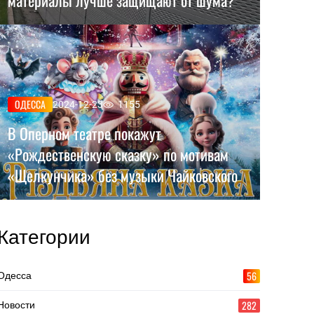
материалы лучше защищают от шума?
ОДЕССА
2024-12-23
1155
В Оперном театре покажут
«Рождественскую сказку» по мотивам
«Щелкунчика» без музыки Чайковского
Категории
56
Одесса
282
Новости