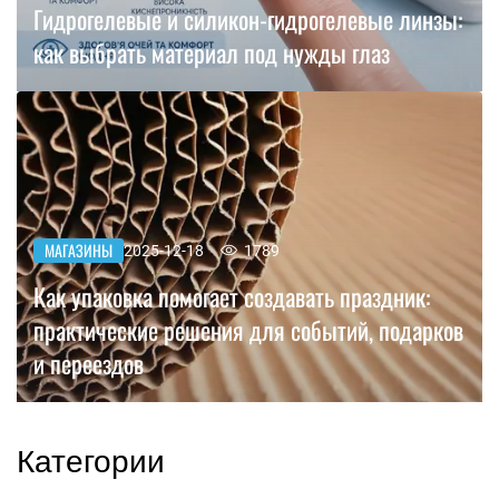
Гидрогелевые и силикон-гидрогелевые линзы:
как выбрать материал под нужды глаз
МАГАЗИНЫ
2025-12-18
1789
Как упаковка помогает создавать праздник:
практические решения для событий, подарков
и переездов
Категории