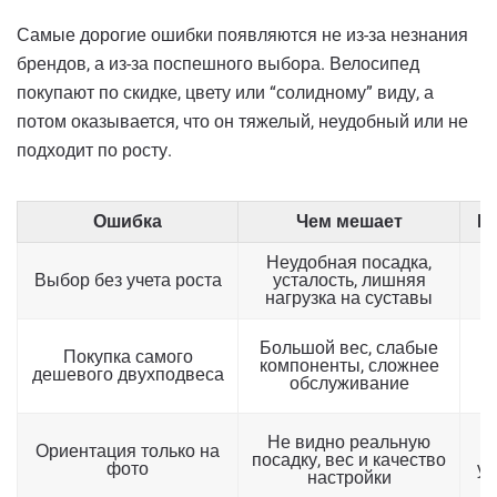
Самые дорогие ошибки появляются не из-за незнания
брендов, а из-за поспешного выбора. Велосипед
покупают по скидке, цвету или “солидному” виду, а
потом оказывается, что он тяжелый, неудобный или не
подходит по росту.
Ошибка
Чем мешает
Ка
Неудобная посадка,
Выбор без учета роста
усталость, лишняя
нагрузка на суставы
Большой вес, слабые
Покупка самого
компоненты, сложнее
дешевого двухподвеса
обслуживание
Не видно реальную
Ориентация только на
посадку, вес и качество
фото
ут
настройки