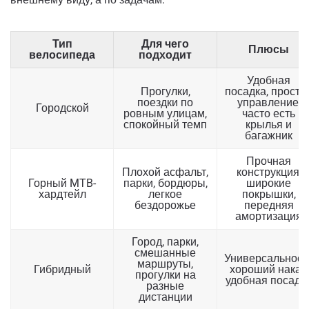
Тип
Для чего
Плюсы
велосипеда
подходит
Удобная
Прогулки,
посадка, просто
поездки по
управление,
Городской
ровным улицам,
часто есть
спокойный темп
крылья и
багажник
Прочная
Плохой асфальт,
конструкция,
Горный MTB-
парки, бордюры,
широкие
хардтейл
легкое
покрышки,
бездорожье
передняя
амортизация
Город, парки,
смешанные
Универсальност
маршруты,
Гибридный
хороший накат,
прогулки на
удобная посадк
разные
дистанции