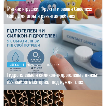
Мягкие игрушки. Фрукты и овощи Goodness
Gang для игры и развития ребенка
МАГАЗИНЫ
2026-07-22
1835
Гидрогелевые и силикон-гидрогелевые линзы:
как выбрать материал под нужды глаз