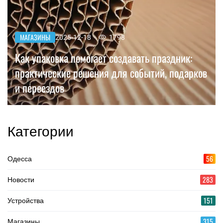
МАГАЗИНЫ
2025-12-18
1798
Как упаковка помогает создавать праздник:
практические решения для событий, подарков
и переездов
Категории
56
Одесса
283
Новости
151
Устройства
315
Магазины