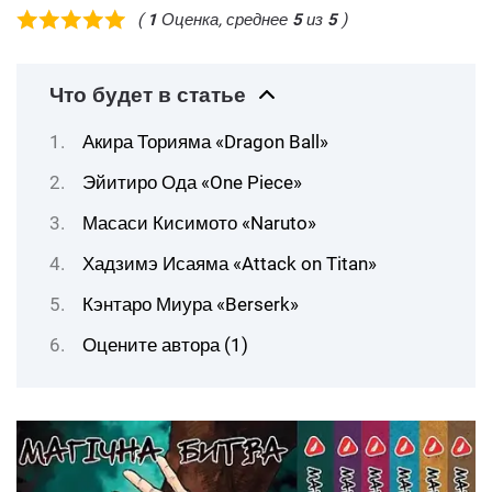
(
1
Оценка, среднее
5
из
5
)
Что будет в статье
Акира Торияма «Dragon Ball»
Эйитиро Ода «One Piece»
Масаси Кисимото «Naruto»
Хадзимэ Исаяма «Attack on Titan»
Кэнтаро Миура «Berserk»
Оцените автора (1)