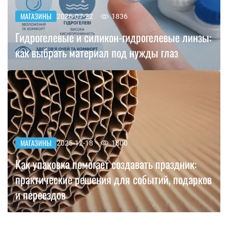
МАГАЗИНЫ
2026-07-22
1836
Гидрогелевые и силикон-гидрогелевые линзы:
как выбрать материал под нужды глаз
МАГАЗИНЫ
2025-12-18
1800
Как упаковка помогает создавать праздник:
практические решения для событий, подарков
и переездов