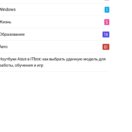
1
Windows
5
Жизнь
14
Образование
61
Авто
Ноутбуки Asus в ITbox: как выбрать удачную модель для
работы, обучения и игр