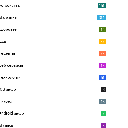
151
Устройства
314
Магазины
15
Здоровье
32
Еда
23
Рецепты
13
Веб-сервисы
51
Технологии
6
iOS инфо
48
Ликбез
2
Android инфо
3
Музыка