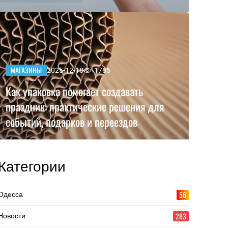
МАГАЗИНЫ
2025-12-18
1785
Как упаковка помогает создавать
праздник: практические решения для
событий, подарков и переездов
Категории
56
Одесса
283
Новости