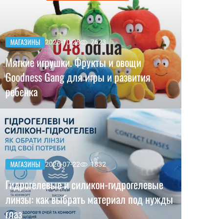
МАГАЗИНЫ
2025-10-28
7623
Мягкие игрушки. Фрукты и овощи
Goodness Gang для игры и развития
ребенка
МАГАЗИНЫ
2026-07-22
1832
Гидрогелевые и силикон-гидрогелевые
линзы: как выбрать материал под нужды
глаз