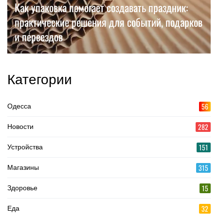
Как упаковка помогает создавать праздник:
практические решения для событий, подарков
и переездов
Категории
56
Одесса
282
Новости
151
Устройства
315
Магазины
15
Здоровье
32
Еда