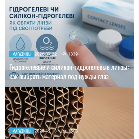
МАГАЗИНЫ
2026-07-22
1839
Гидрогелевые и силикон-гидрогелевые линзы:
как выбрать материал под нужды глаз
МАГАЗИНЫ
2025-12-18
1803