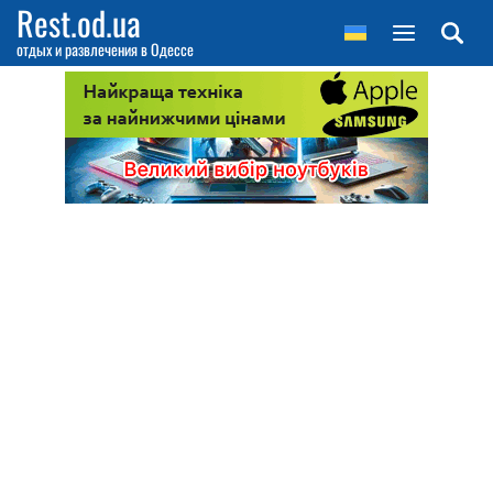
Rest.od.ua
отдых и развлечения в Одессе