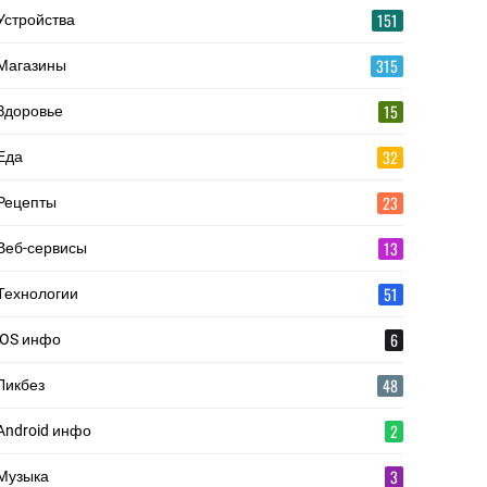
151
Устройства
315
Магазины
15
Здоровье
32
Еда
23
Рецепты
13
Веб-сервисы
51
Технологии
6
iOS инфо
48
Ликбез
2
Android инфо
3
Музыка