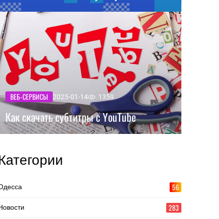
ВЕБ-СЕРВИСЫ
2025-01-14
1359
Как скачать субтитры с YouTube
Категории
56
Одесса
283
Новости