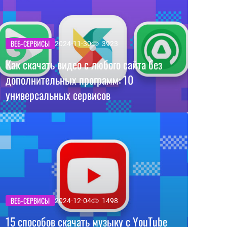
ВЕБ-СЕРВИСЫ
2024-11-30
3923
Как скачать видео с любого сайта без
дополнительных программ: 10
универсальных сервисов
ВЕБ-СЕРВИСЫ
2024-12-04
1498
15 способов скачать музыку с YouTube