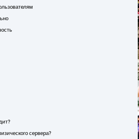
пользователям
льно
зость
дит?
изического сервера?