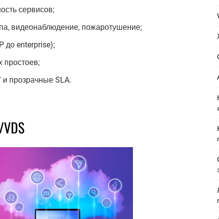
ость сервисов;
упа, видеонаблюдение, пожаротушение;
до enterprise);
 простоев;
 и прозрачные SLA.
S/VDS