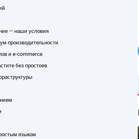
ий
ние — наши условия
имум производительности
апов и e-commerce
астите без простоев
фраструктуры
анием
и
простым языком