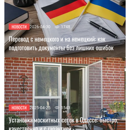
НОВОСТИ
2026-04-30
1748
Перевод с немецкого и на немецкий: как
подготовить документы без лишних ошибок
НОВОСТИ
2025-04-25
1543
Установка москитных сеток в Одессе: быстро,
качественно и с гарантией