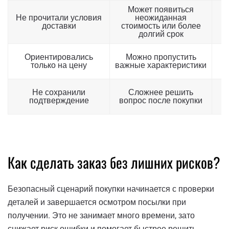
Может появиться
Не прочитали условия
неожиданная
с
доставки
стоимость или более
долгий срок
Ориентировались
Можно пропустить
в
только на цену
важные характеристики
г
Не сохранили
Сложнее решить
подтверждение
вопрос после покупки
с
Как сделать заказ без лишних рисков?
Безопасный сценарий покупки начинается с проверки
деталей и завершается осмотром посылки при
получении. Это не занимает много времени, зато
снижает риск ошибки и помогает быстрее решить