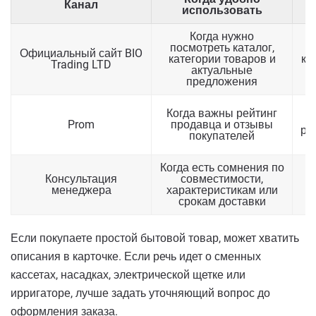
Канал
использовать
Когда нужно
посмотреть каталог,
Официальный сайт BIO
категории товаров и
ко
Trading LTD
актуальные
предложения
Когда важны рейтинг
Prom
продавца и отзывы
ре
покупателей
Когда есть сомнения по
М
Консультация
совместимости,
менеджера
характеристикам или
срокам доставки
Если покупаете простой бытовой товар, может хватить
описания в карточке. Если речь идет о сменных
кассетах, насадках, электрической щетке или
ирригаторе, лучше задать уточняющий вопрос до
оформления заказа.