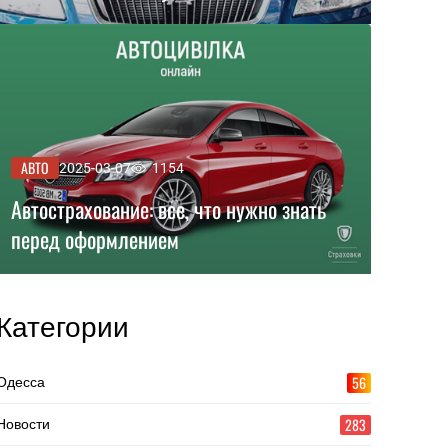
АВТО
2025-03-07
1154
Автострахование: все, что нужно знать
перед оформлением
Категории
56
Одесса
283
Новости