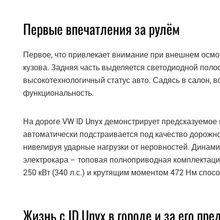
Первые впечатления за рулём
Первое, что привлекает внимание при внешнем осмо
кузова. Задняя часть выделяется светодиодной пол
высокотехнологичный статус авто. Садясь в салон, в
функциональность.
На дороге VW ID Unyx демонстрирует предсказуемое 
автоматически подстраивается под качество дорожно
нивелируя ударные нагрузки от неровностей. Динам
электрокара – топовая полноприводная комплектац
250 кВт (340 л.с.) и крутящим моментом 472 Нм способ
Жизнь с ID.Unyx в городе и за его пр