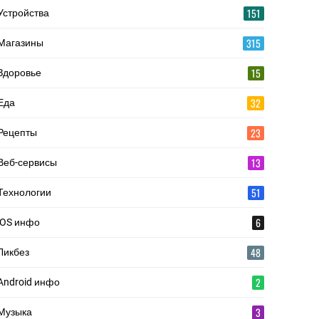
151
Устройства
315
Магазины
15
Здоровье
32
Еда
23
Рецепты
13
Веб-сервисы
51
Технологии
6
iOS инфо
48
Ликбез
2
Android инфо
3
Музыка