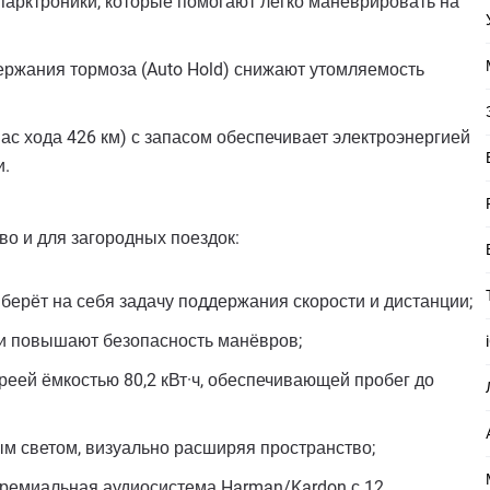
парктроники, которые помогают легко маневрировать на
ержания тормоза (Auto Hold) снижают утомляемость
пас хода 426 км) с запасом обеспечивает электроэнергией
и.
о и для загородных поездок:
берёт на себя задачу поддержания скорости и дистанции;
ти повышают безопасность манёвров;
ареей ёмкостью 80,2 кВт·ч, обеспечивающей пробег до
м светом, визуально расширяя пространство;
 премиальная аудиосистема Harman/Kardon с 12