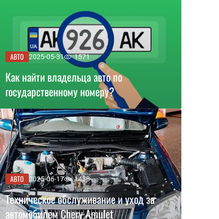
АВТО
2025-05-31
1571
Как найти владельца авто по
государственному номеру?
АВТО
2025-06-17
1438
Техническое обслуживание и уход за
автомобилем Chery Amulet