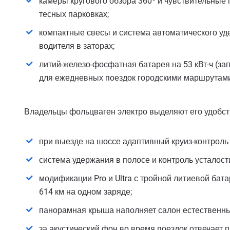
камеры кругового обзора 360º и чувствительные 
тесных парковках;
компактные свесы и система автоматического уд
водителя в заторах;
литий-железо-фосфатная батарея на 53 кВт·ч (за
для ежедневных поездок городскими маршрутам
Владельцы фольцваген электро выделяют его удобств
при выезде на шоссе адаптивный круиз-контроль 
система удержания в полосе и контроль усталос
модификации Pro и Ultra с тройной литиевой бат
614 км на одном заряде;
панорамная крыша наполняет салон естественны
за акустический фон во время поездок отвечает