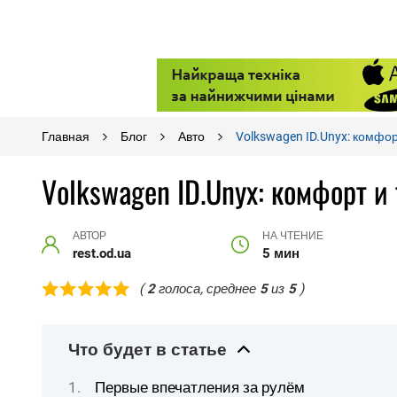
Главная
Блог
Авто
Volkswagen ID.Unyx: комфор
Volkswagen ID.Unyx: комфорт и
АВТОР
НА ЧТЕНИЕ
rest.od.ua
5 мин
(
2
голоса, среднее
5
из
5
)
Что будет в статье
Первые впечатления за рулём