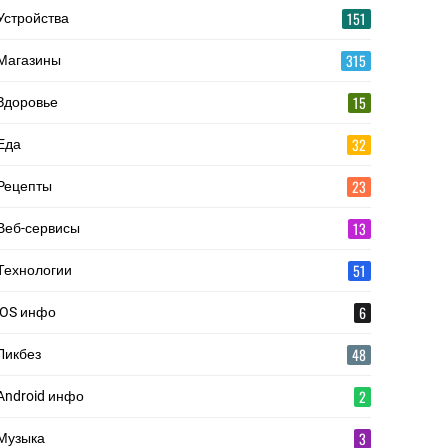
151
Устройства
315
Магазины
15
Здоровье
32
Еда
23
Рецепты
13
Веб-сервисы
51
Технологии
6
iOS инфо
48
Ликбез
2
Android инфо
3
Музыка