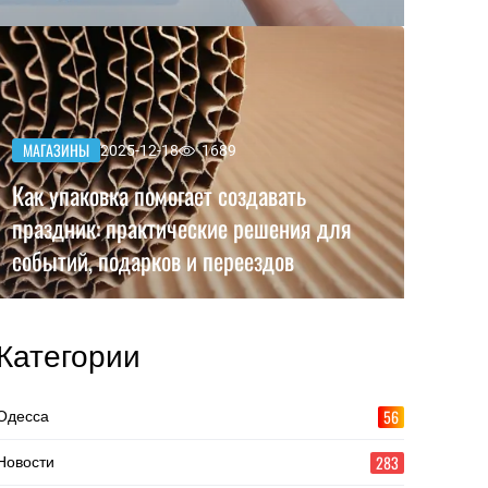
МАГАЗИНЫ
2025-12-18
1689
Как упаковка помогает создавать
праздник: практические решения для
событий, подарков и переездов
Категории
56
Одесса
283
Новости