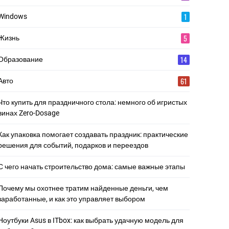
1
Windows
5
Жизнь
14
Образование
61
Авто
Что купить для праздничного стола: немного об игристых
винах Zero-Dosage
Как упаковка помогает создавать праздник: практические
решения для событий, подарков и переездов
С чего начать строительство дома: самые важные этапы
Почему мы охотнее тратим найденные деньги, чем
заработанные, и как это управляет выбором
Ноутбуки Asus в ITbox: как выбрать удачную модель для