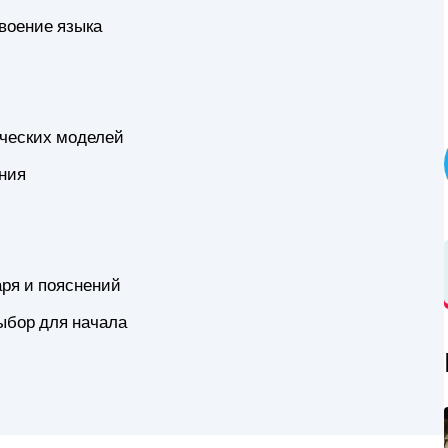
воение языка
ческих моделей
ения
ря и пояснений
ыбор для начала