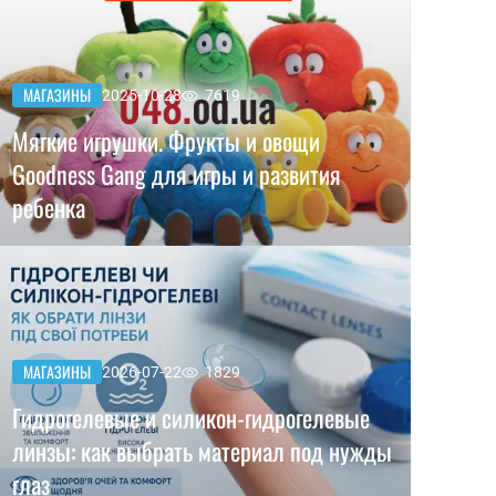
МАГАЗИНЫ
2025-10-28
7619
Мягкие игрушки. Фрукты и овощи
Goodness Gang для игры и развития
ребенка
МАГАЗИНЫ
2026-07-22
1829
Гидрогелевые и силикон-гидрогелевые
линзы: как выбрать материал под нужды
глаз