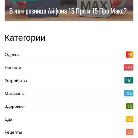
В чем разница Айфона 15 Про и 15 Про Макс?
Категории
56
Одесса
283
Новости
151
Устройства
315
Магазины
15
Здоровье
32
Еда
23
Рецепты