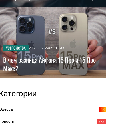
УСТРОЙСТВА
2023-12-29
1393
В чем разница Айфона 15 Про и 15 Про
Макс?
Категории
56
Одесса
282
Новости