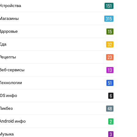
151
Устройства
315
Магазины
15
Здоровье
32
Еда
23
Рецепты
13
Веб-сервисы
51
Технологии
6
iOS инфо
48
Ликбез
2
Android инфо
3
Музыка