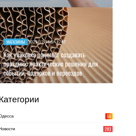
МАГАЗИНЫ
2025-12-18
1787
Как упаковка помогает создавать
праздник: практические решения для
событий, подарков и переездов
Категории
56
Одесса
283
Новости