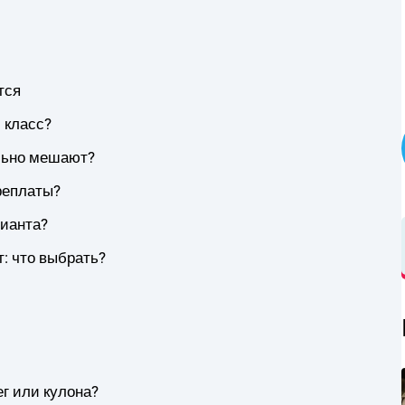
тся
 класс?
ельно мешают?
ереплаты?
лианта?
: что выбрать?
ег или кулона?