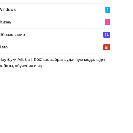
1
Windows
5
Жизнь
14
Образование
61
Авто
Ноутбуки Asus в ITbox: как выбрать удачную модель для
работы, обучения и игр