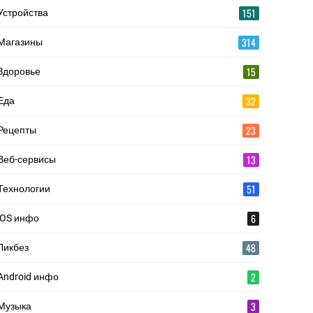
151
Устройства
314
Магазины
15
Здоровье
32
Еда
23
Рецепты
13
Веб-сервисы
51
Технологии
6
iOS инфо
48
Ликбез
2
Android инфо
3
Музыка