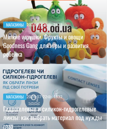
МАГАЗИНЫ
2025-10-28
7623
Мягкие игрушки. Фрукты и овощи
Goodness Gang для игры и развития
ребенка
МАГАЗИНЫ
2026-07-22
1832
Гидрогелевые и силикон-гидрогелевые
линзы: как выбрать материал под нужды
глаз