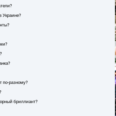
атели?
в Украине?
анты?
ами?
?
анка?
т по-разному?
?
торный бриллиант?