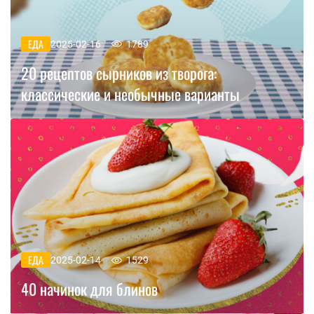
ЕДА
2025-02-16
1789
20 рецептов сырников из творога:
классические и необычные варианты
ЕДА
2025-02-14
1529
40 начинок для блинов