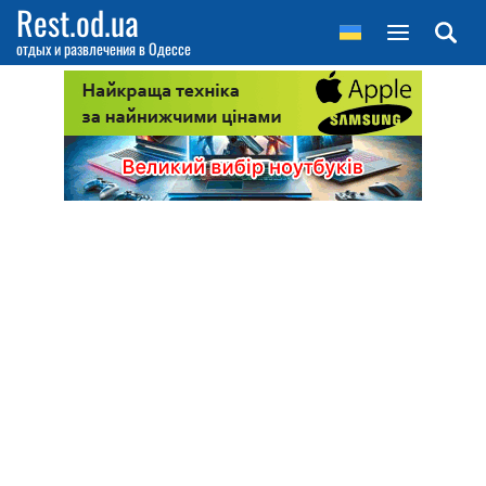
Rest.od.ua
отдых и развлечения в Одессе