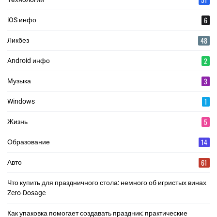
6
iOS инфо
48
Ликбез
2
Android инфо
3
Музыка
1
Windows
5
Жизнь
14
Образование
61
Авто
Что купить для праздничного стола: немного об игристых винах
Zero-Dosage
Как упаковка помогает создавать праздник: практические