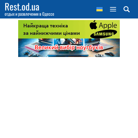
Rest.od.ua
отдых и развлечения в Одессе