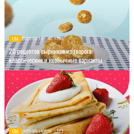
ЕДА
2025-02-16
1785
20 рецептов сырников из творога:
классические и необычные варианты
ЕДА
2025-02-14
1523