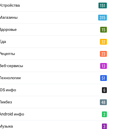
151
Устройства
315
Магазины
15
Здоровье
32
Еда
23
Рецепты
13
Веб-сервисы
51
Технологии
6
iOS инфо
48
Ликбез
2
Android инфо
3
Музыка