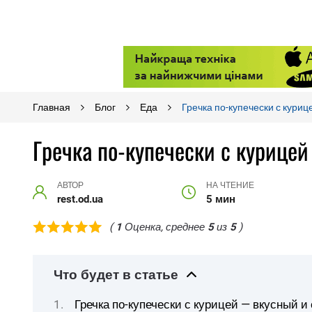
Главная
Блог
Еда
Гречка по-купечески с куриц
Гречка по-купечески с курицей
АВТОР
НА ЧТЕНИЕ
rest.od.ua
5 мин
(
1
Оценка, среднее
5
из
5
)
Что будет в статье
Гречка по-купечески с курицей — вкусный 