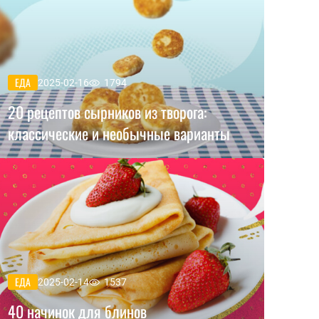
ЕДА
2025-02-16
1794
20 рецептов сырников из творога:
классические и необычные варианты
ЕДА
2025-02-14
1537
40 начинок для блинов