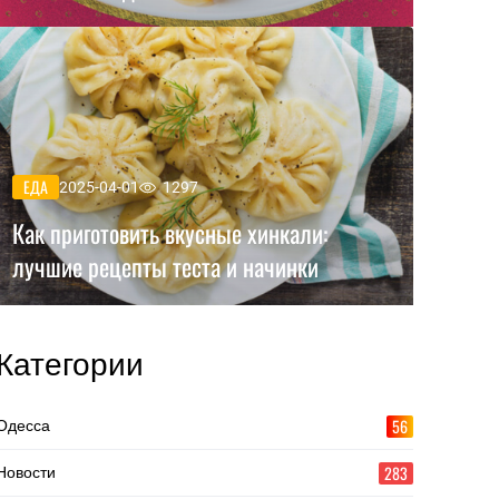
ЕДА
2025-04-01
1297
Как приготовить вкусные хинкали:
лучшие рецепты теста и начинки
Категории
56
Одесса
283
Новости